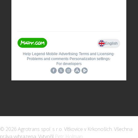
© 2026 Agrotrans spol. s r.o. Vítkovice v Krkonoších. Všechna
práva vyhrazena. Vytvořil
Petr Holman