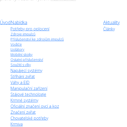
Úvod
Nabídka
Aktuality
Potřeby pro oplocení
Články
Zdroje impulzů
Příslušenství ke zdrojům impulzů
Vodiče
Izolátory
Mobilní stojky
Ostatní příslušenství
Soužití s vlky
Napájecí systémy
Stříhání zvířat
Váhy a EID
Manipulační zařízení
Stájové technologie
Krmné systémy
Oficiální značení ovcí a koz
Značení zvířat
Chovatelské potřeby
Krmiva