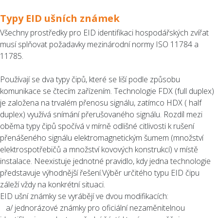
Typy EID ušních známek
Všechny prostředky pro EID identifikaci hospodářských zvířat
musí splňovat požadavky mezinárodní normy ISO 11784 a
11785.
Používají se dva typy čipů, které se liší podle způsobu
komunikace se čtecím zařízením. Technologie FDX (full duplex)
je založena na trvalém přenosu signálu, zatímco HDX ( half
duplex) využívá snímání přerušovaného signálu. Rozdíl mezi
oběma typy čipů spočívá v mírně odlišné citlivosti k rušení
přenášeného signálu elektromagnetickým šumem (množství
elektrospotřebičů a množství kovových konstrukcí) v místě
instalace. Neexistuje jednotné pravidlo, kdy jedna technologie
představuje výhodnější řešení.Výběr určitého typu EID čipu
záleží vždy na konkrétní situaci.
EID ušní známky se vyrábějí ve dvou modifikacích:
a/ jednorázové známky pro oficiální nezaměnitelnou