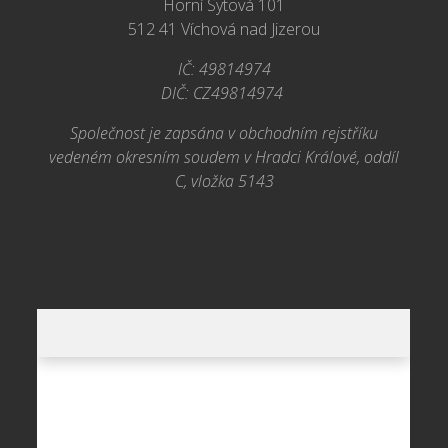
Horní Sytová 101
512 41 Víchová nad Jizerou
IČ: 49814974
DIČ: CZ49814974
Společnost je zapsána v obchodním rejstříku
vedeném okresním soudem v Hradci Králové, oddíl
C, vložka 5143