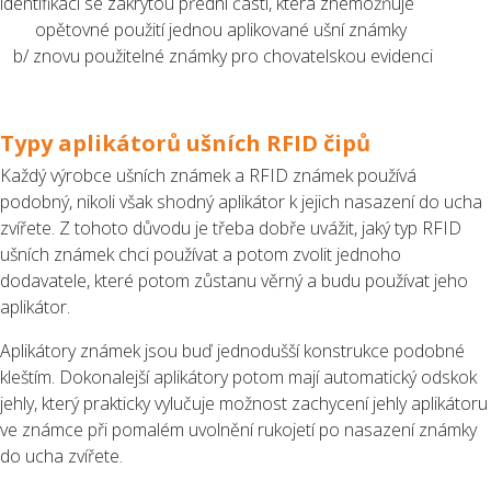
identifikaci se zakrytou přední částí, která znemožňuje
opětovné použití jednou aplikované ušní známky
b/ znovu použitelné známky pro chovatelskou evidenci
Typy aplikátorů ušních RFID čipů
Každý výrobce ušních známek a RFID známek používá
podobný, nikoli však shodný aplikátor k jejich nasazení do ucha
zvířete. Z tohoto důvodu je třeba dobře uvážit, jaký typ RFID
ušních známek chci používat a potom zvolit jednoho
dodavatele, které potom zůstanu věrný a budu používat jeho
aplikátor.
Aplikátory známek jsou buď jednodušší konstrukce podobné
kleštím. Dokonalejší aplikátory potom mají automatický odskok
jehly, který prakticky vylučuje možnost zachycení jehly aplikátoru
ve známce při pomalém uvolnění rukojetí po nasazení známky
do ucha zvířete.