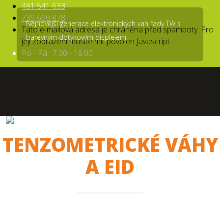
481 541 633
739 660 878
Nejnovější generace elektronických vah řady TW s
Tato e-mailová adresa je chráněna před spamboty. Pro
barevným dotykovým displejem.
její zobrazení musíte mít povolen Javascript.
Po - Pá : 7:30 - 16:00
TENZOMETRICKÉ VÁHY
A EID