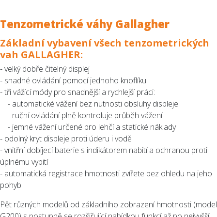
Tenzometrické váhy Gallagher
Základní vybavení všech tenzometrických
vah GALLAGHER:
- velký dobře čitelný displej
- snadné ovládání pomocí jednoho knoflíku
- tři vážící módy pro snadnější a rychlejší práci:
- automatické vážení bez nutnosti obsluhy displeje
- ruční ovládání plně kontroluje průběh vážení
- jemné vážení určené pro lehčí a statické náklady
- odolný kryt displeje proti úderu i vodě
- vnitřní dobíjecí baterie s indikátorem nabití a ochranou proti
úplnému vybití
- automatická registrace hmotnosti zvířete bez ohledu na jeho
pohyb
Pět různých modelů od základního zobrazení hmotnosti (model
G200) s postupně se rozšiřující nabídkou funkcí až po nejvyšší