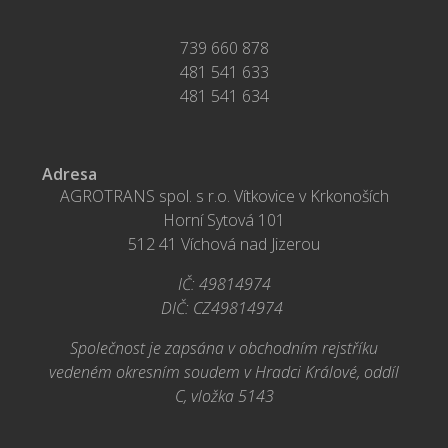
739 660 878
481 541 633
481 541 634
Adresa
AGROTRANS spol. s r.o. Vítkovice v Krkonoších
Horní Sytová 101
512 41 Víchová nad Jizerou
IČ: 49814974
DIČ: CZ49814974
Společnost je zapsána v obchodním rejstříku
vedeném okresním soudem v Hradci Králové, oddíl
C, vložka 5143