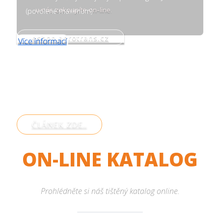
u nás zakoupíte on-line.
(povolené maximum)
eshop.agrotrans.cz
Více informací
ROUNDHOUSE
První instalace v ČR
ČLÁNEK ZDE..
ON-LINE KATALOG
Prohlédněte si náš tištěný katalog online.