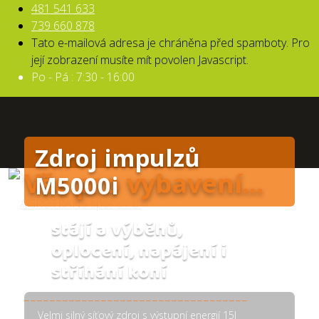
481 541 633
739 660 878
Tato e-mailová adresa je chráněna před spamboty. Pro
její zobrazení musíte mít povolen Javascript.
Po - Pá : 7:30 - 16:00
Zdroj impulzů
Vše pro vybavení...
M5000i
stájí a výběhů,
oplocení, napájení i
stříhání koní
___________________________________
Velmi silný síťový zdroj s výstupní energií 15J