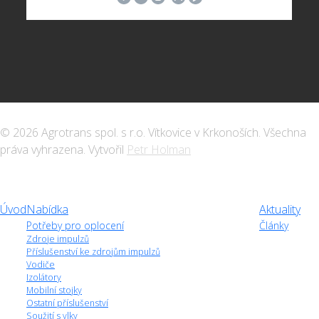
© 2026 Agrotrans spol. s r.o. Vítkovice v Krkonoších. Všechna
práva vyhrazena. Vytvořil
Petr Holman
Úvod
Nabídka
Aktuality
Potřeby pro oplocení
Články
Zdroje impulzů
Příslušenství ke zdrojům impulzů
Vodiče
Izolátory
Mobilní stojky
Ostatní příslušenství
Soužití s vlky